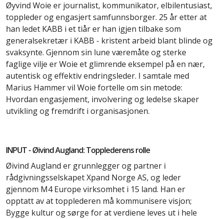
Øyvind Woie er journalist, kommunikator, elbilentusiast,
toppleder og engasjert samfunnsborger. 25 år etter at
han ledet KABB i et tiår er han igjen tilbake som
generalsekretær i KABB - kristent arbeid blant blinde og
svaksynte. Gjennom sin lune væremåte og sterke
faglige vilje er Woie et glimrende eksempel på en nær,
autentisk og effektiv endringsleder. I samtale med
Marius Hammer vil Woie fortelle om sin metode:
Hvordan engasjement, involvering og ledelse skaper
utvikling og fremdrift i organisasjonen.
INPUT - Øivind Augland: Topplederens rolle
Øivind Augland er grunnlegger og partner i
rådgivningsselskapet Xpand Norge AS, og leder
gjennom M4 Europe virksomhet i 15 land. Han er
opptatt av at topplederen må kommunisere visjon;
Bygge kultur og sørge for at verdiene leves ut i hele