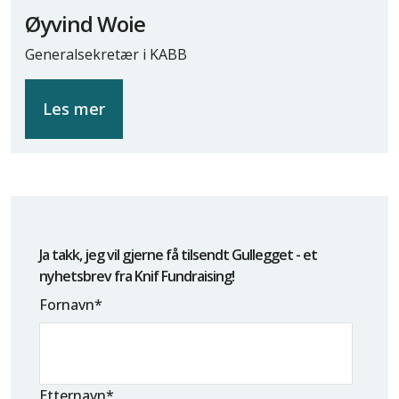
Øyvind Woie
Generalsekretær i KABB
Les mer
Ja takk, jeg vil gjerne få tilsendt Gullegget - et
nyhetsbrev fra Knif Fundraising!
Fornavn
*
Etternavn
*