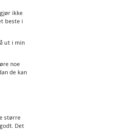
gjør ikke
t beste i
å ut i min
jøre noe
dan de kan
e større
 godt. Det