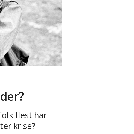
ider?
olk flest har
ter krise?