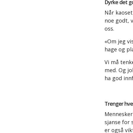
Dyrke det g
Når kaoset 
noe godt, v
oss.
«Om jeg vis
hage og pla
Vi må tenke
med. Og jo
ha god innf
Trenger hve
Mennesker 
sjanse for 
er også vik