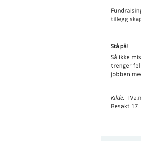
Fundraising
tillegg ska
Stå på!
Så ikke mi
trenger fel
jobben med
Kilde:
TV2.n
Besøkt 17.