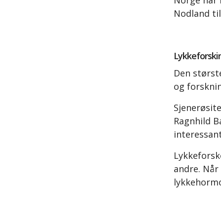
Norge har f
Nodland til
Lykkeforski
Den størst
og forsknin
Sjenerøsitet
Ragnhild B
interessant
Lykkeforske
andre. Når 
lykkehorm