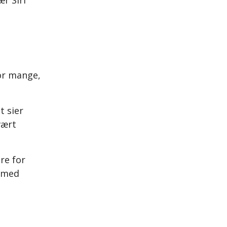
r Siri
or mange,
t sier
vært
re for
s med