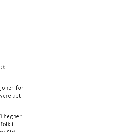
itt
sjonen for
vere det
Vi hegner
olk i