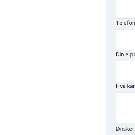
Telefo
Din e-p
Hva kan
Ønsker 