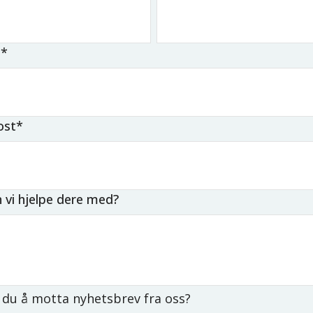
n
*
ost
*
 vi hjelpe dere med?
du å motta nyhetsbrev fra oss?