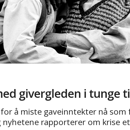
ed givergleden i tunge t
for å miste gaveinntekter nå som f
g nyhetene rapporterer om krise et