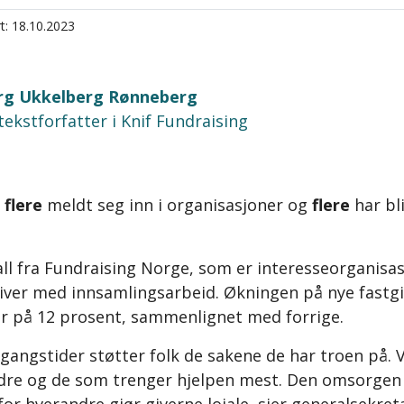
t: 18.10.2023
ørg Ukkelberg Rønneberg
 tekstforfatter i Knif Fundraising
r
flere
meldt seg inn i organisasjoner og
flere
har bl
all fra Fundraising Norge, som er interesseorganisa
iver med innsamlingsarbeid. Økningen på nye fastgi
 er på 12 prosent, sammenlignet med forrige.
dgangstider støtter folk de sakene de har troen på. 
re og de som trenger hjelpen mest. Den omsorgen f