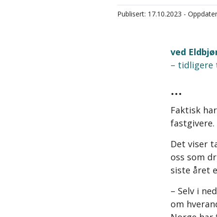
Publisert: 17.10.2023 - Oppdater
ved Eldbj
– tidligere
…
Faktisk ha
fastgivere.
Det viser t
oss som dr
siste året
– Selv i ne
om hverand