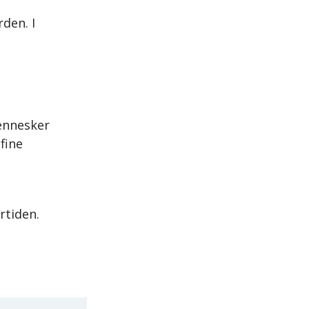
rden. I
Mennesker
fine
rtiden.