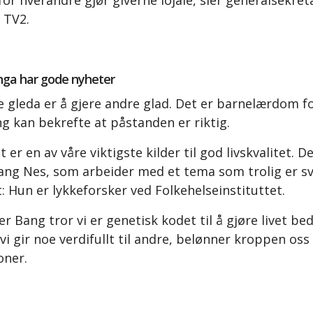
or hverandre gjør giverne lojale, sier generalsekretæ
 TV2.
nga har gode nyheter
e gleda er å gjere andre glad. Det er barnelærdom f
g kan bekrefte at påstanden er riktig.
 er en av våre viktigste kilder til god livskvalitet. De
ang Nes, som arbeider med et tema som trolig er s
: Hun er lykkeforsker ved Folkehelseinstituttet.
r Bang tror vi er genetisk kodet til å gjøre livet bed
vi gir noe verdifullt til andre, belønner kroppen os
oner.