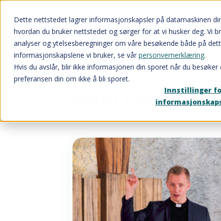
Dette nettstedet lagrer informasjonskapsler på datamaskinen di
hvordan du bruker nettstedet og sørger for at vi husker deg. Vi b
analyser og ytelsesberegninger om våre besøkende både på dett
Produkter og tjenester
informasjonskapslene vi bruker, se vår
personvernerklæring
.
Hvis du avslår, blir ikke informasjonen din sporet når du besøker 
preferansen din om ikke å bli sporet.
ENKLERE LØNN
Innstillinger f
informasjonskap