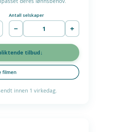
ilpasset deres lønnsbehov.
Antall selskaper
−
+
↓
liktende tilbud
e filmen
sendt innen 1 virkedag.