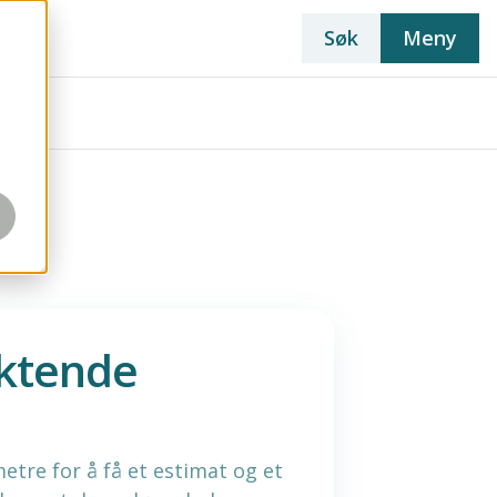
Søk
Meny
iktende
etre for å få et estimat og et