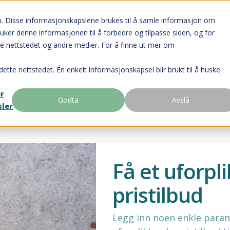
n. Disse informasjonskapslene brukes til å samle informasjon om
ruker denne informasjonen til å forbedre og tilpasse siden, og for
e nettstedet og andre medier. For å finne ut mer om
dette nettstedet. Én enkelt informasjonskapsel blir brukt til å huske
or
Godta
Avslå
sler
Få et uforpl
pristilbud
Legg inn noen enkle param