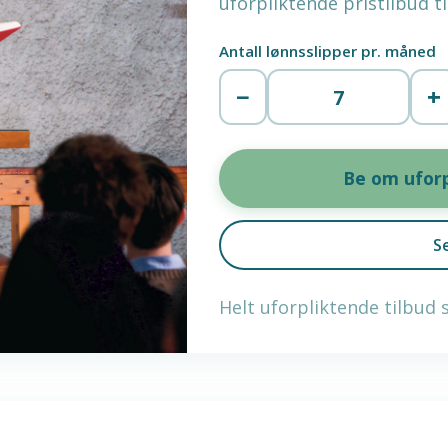
uforpliktende pristilbud t
Antall lønnsslipper pr. måned
−
+
Be om uforp
S
Helt uforpliktende tilbud 