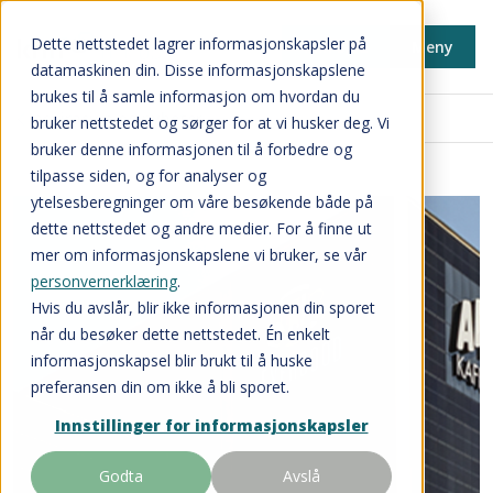
Dette nettstedet lagrer informasjonskapsler på
Min side
Meny
datamaskinen din. Disse informasjonskapslene
brukes til å samle informasjon om hvordan du
Inspirasjon og nyheter
bruker nettstedet og sørger for at vi husker deg. Vi
bruker denne informasjonen til å forbedre og
tilpasse siden, og for analyser og
ytelsesberegninger om våre besøkende både på
dette nettstedet og andre medier. For å finne ut
mer om informasjonskapslene vi bruker, se vår
personvernerklæring
.
Hvis du avslår, blir ikke informasjonen din sporet
når du besøker dette nettstedet. Én enkelt
informasjonskapsel blir brukt til å huske
preferansen din om ikke å bli sporet.
Innstillinger for informasjonskapsler
Godta
Avslå