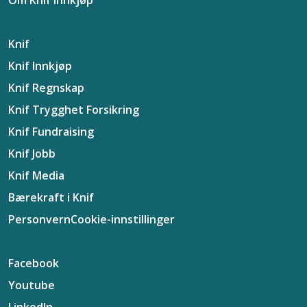
Om Knif Innkjøp
Knif
Knif Innkjøp
Knif Regnskap
Knif Trygghet Forsikring
Knif Fundraising
Knif Jobb
Knif Media
Bærekraft i Knif
Personvern
Cookie-innstillinger
Facebook
Youtube