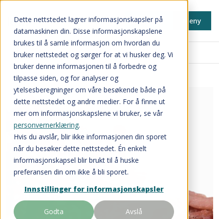
Dette nettstedet lagrer informasjonskapsler på
Min side
Meny
datamaskinen din. Disse informasjonskapslene
brukes til å samle informasjon om hvordan du
Inspirasjon og nyheter
bruker nettstedet og sørger for at vi husker deg. Vi
bruker denne informasjonen til å forbedre og
tilpasse siden, og for analyser og
ytelsesberegninger om våre besøkende både på
dette nettstedet og andre medier. For å finne ut
mer om informasjonskapslene vi bruker, se vår
personvernerklæring
.
Hvis du avslår, blir ikke informasjonen din sporet
når du besøker dette nettstedet. Én enkelt
informasjonskapsel blir brukt til å huske
preferansen din om ikke å bli sporet.
Innstillinger for informasjonskapsler
Godta
Avslå