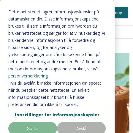
Dette nettstedet lagrer informasjonskapsler på
Min side
Meny
datamaskinen din. Disse informasjonskapslene
brukes til å samle informasjon om hvordan du
Inspirasjon og nyheter
bruker nettstedet og sørger for at vi husker deg. Vi
bruker denne informasjonen til å forbedre og
tilpasse siden, og for analyser og
ytelsesberegninger om våre besøkende både på
dette nettstedet og andre medier. For å finne ut
mer om informasjonskapslene vi bruker, se vår
personvernerklæring
.
Hvis du avslår, blir ikke informasjonen din sporet
når du besøker dette nettstedet. Én enkelt
informasjonskapsel blir brukt til å huske
preferansen din om ikke å bli sporet.
Innstillinger for informasjonskapsler
Godta
Avslå