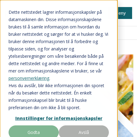
Dette nettstedet lagrer informasjonskapsler på
Min side
Meny
datamaskinen din. Disse informasjonskapslene
brukes til å samle informasjon om hvordan du
Inspirasjon og nyheter
bruker nettstedet og sørger for at vi husker deg. Vi
bruker denne informasjonen til å forbedre og
tilpasse siden, og for analyser og
ytelsesberegninger om våre besøkende både på
dette nettstedet og andre medier. For å finne ut
mer om informasjonskapslene vi bruker, se vår
personvernerklæring
.
Hvis du avslår, blir ikke informasjonen din sporet
når du besøker dette nettstedet. Én enkelt
informasjonskapsel blir brukt til å huske
preferansen din om ikke å bli sporet.
Innstillinger for informasjonskapsler
Godta
Avslå