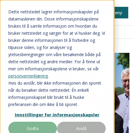
Dette nettstedet lagrer informasjonskapsler på
Min side
Meny
datamaskinen din. Disse informasjonskapslene
brukes til å samle informasjon om hvordan du
Nyheter og inspirasjon
bruker nettstedet og sørger for at vi husker deg. Vi
bruker denne informasjonen til å forbedre og
tilpasse siden, og for analyser og
ytelsesberegninger om våre besøkende både på
dette nettstedet og andre medier. For å finne ut
mer om informasjonskapslene vi bruker, se vår
personvernerklæring
.
Hvis du avslår, blir ikke informasjonen din sporet
når du besøker dette nettstedet. Én enkelt
informasjonskapsel blir brukt til å huske
preferansen din om ikke å bli sporet.
Innstillinger for informasjonskapsler
Godta
Avslå