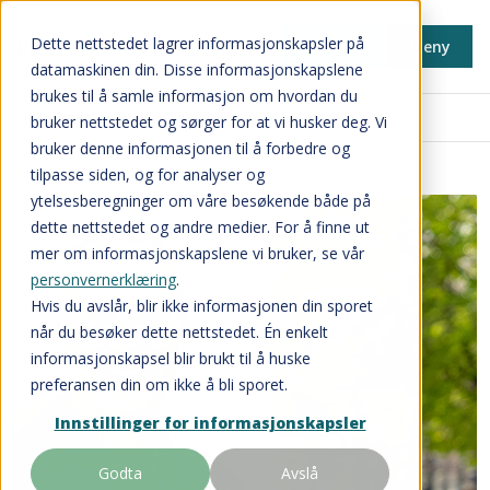
Dette nettstedet lagrer informasjonskapsler på
Min side
Meny
datamaskinen din. Disse informasjonskapslene
brukes til å samle informasjon om hvordan du
Nyheter og inspirasjon
bruker nettstedet og sørger for at vi husker deg. Vi
bruker denne informasjonen til å forbedre og
tilpasse siden, og for analyser og
ytelsesberegninger om våre besøkende både på
dette nettstedet og andre medier. For å finne ut
mer om informasjonskapslene vi bruker, se vår
personvernerklæring
.
Hvis du avslår, blir ikke informasjonen din sporet
når du besøker dette nettstedet. Én enkelt
informasjonskapsel blir brukt til å huske
preferansen din om ikke å bli sporet.
Innstillinger for informasjonskapsler
Godta
Avslå