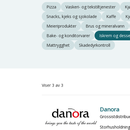
Pizza
Vaskeri- og tekstiltjenester
Kj
Snacks, kjeks og sjokolade
Kaffe
Kj
Meieriprodukter
Brus og mineralvann
Bake- og konditorvarer
Iskrem og desse
Mattrygghet
Skadedyrkontroll
Viser 3 av 3
Danora
Grossistdistribu
Storhusholdning