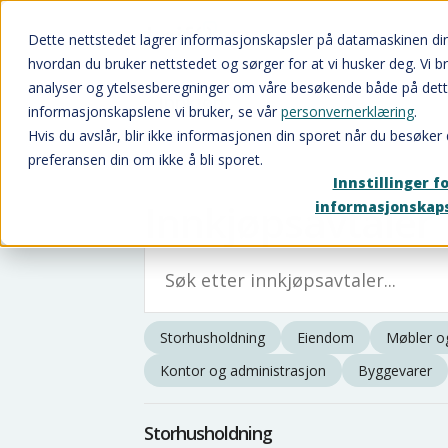
Dette nettstedet lagrer informasjonskapsler på datamaskinen di
hvordan du bruker nettstedet og sørger for at vi husker deg. Vi b
analyser og ytelsesberegninger om våre besøkende både på dett
Innkjøp
informasjonskapslene vi bruker, se vår
personvernerklæring
.
Hvis du avslår, blir ikke informasjonen din sporet når du besøker 
preferansen din om ikke å bli sporet.
Innstillinger f
Innkjøpsavtaler
informasjonskap
Storhusholdning
Eiendom
Møbler og
Kontor og administrasjon
Byggevarer
Storhusholdning