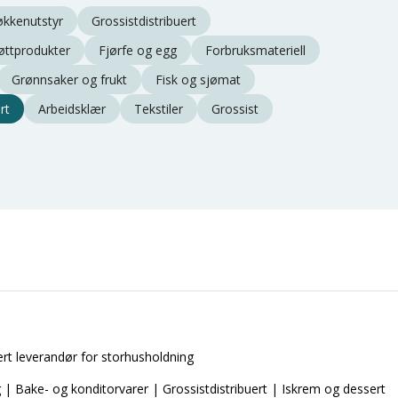
økkenutstyr
Grossistdistribuert
øttprodukter
Fjørfe og egg
Forbruksmateriell
Grønnsaker og frukt
Fisk og sjømat
rt
Arbeidsklær
Tekstiler
Grossist
ert leverandør for storhusholdning
 | Bake- og konditorvarer | Grossistdistribuert | Iskrem og dessert