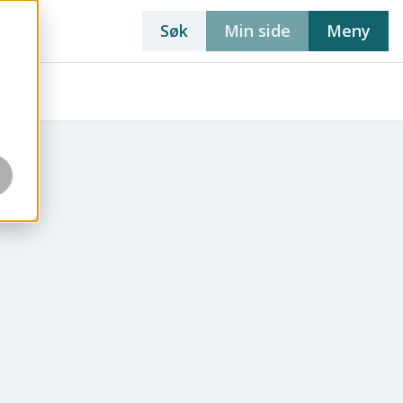
Søk
Min side
Meny