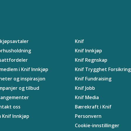
nkjøpsavtaler
Knif
orhusholdning
Knif Innkjøp
sattfordeler
Knif Regnskap
 medlem i Knif Innkjøp
Knif Trygghet Forsikring
heter og inspirasjon
Knif Fundraising
mpanjer og tilbud
Knif Jobb
rangementer
Knif Media
ntakt oss
Bærekraft i Knif
 Knif Innkjøp
Personvern
Cookie-innstillinger