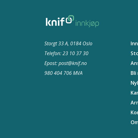
Storgt 33 A, 0184 Oslo
In
Telefon: 23 10 37​ 30
St
Epost: post@knif.no
An
980 404 706 MVA
Bli
Ny
Ka
Ar
Ko
Om