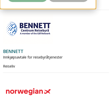
Viser 5 av 5
BENNETT
Innkjøpsavtale for reisebyråtjenester
Reiseliv