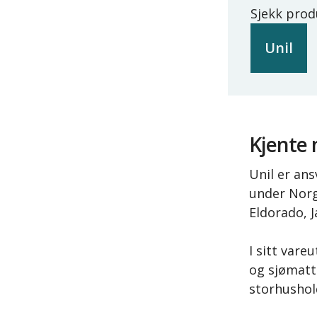
Sjekk prod
Unil
Kjente
Unil er ans
under Norg
Eldorado, 
I sitt vare
og sjømatt.
storhushol