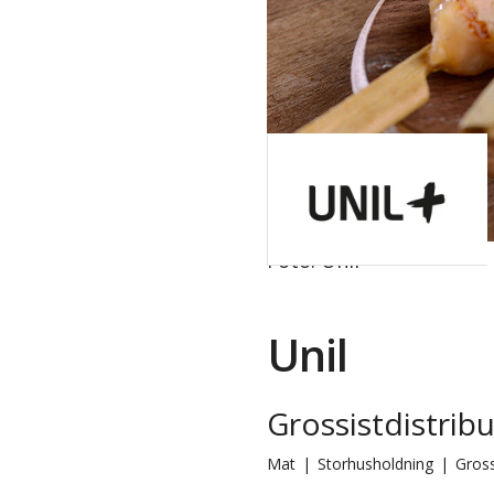
Foto: Unil
Unil
Grossistdistrib
Mat
|
Storhusholdning
|
Gross