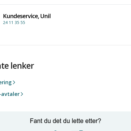
Kundeservice, Unil
24 11 35 55
te lenker
ering
-avtaler