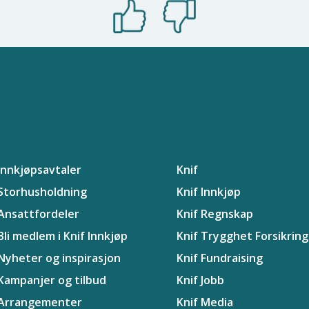
Innkjøpsavtaler
Knif
Storhusholdning
Knif Innkjøp
Ansattfordeler
Knif Regnskap
Bli medlem i Knif Innkjøp
Knif Trygghet Forsikring
Nyheter og inspirasjon
Knif Fundraising
Kampanjer og tilbud
Knif Jobb
Arrangementer
Knif Media