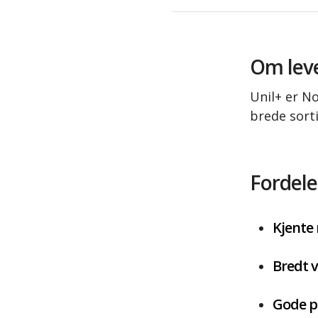
Om lev
Unil+ er No
brede sorti
Fordele
Kjente
Bredt 
Gode p