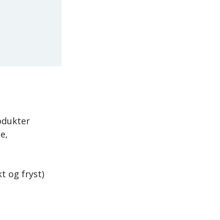
rodukter
e,
t og fryst)