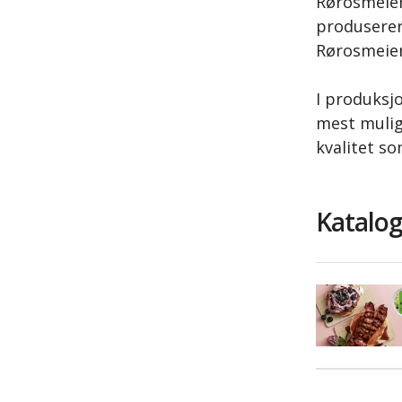
Rørosmeieri
produserer
Rørosmeier
I produksjo
mest mulig
kvalitet s
Katalog