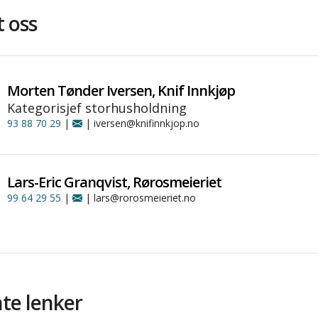
 oss
Morten Tønder Iversen, Knif Innkjøp
Kategorisjef storhusholdning
93 88 70 29
|
| iversen@knifinnkjop.no
Lars-Eric Granqvist, Rørosmeieriet
99 64 29 55
|
| lars@rorosmeieriet.no
te lenker