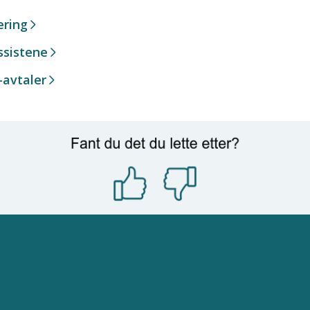
ering
ssistene
-avtaler