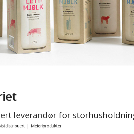
iet
uert leverandør for storhusholdnin
istdistribuert
|
Meieriprodukter