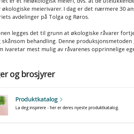
et er et heløkologisk meieri, dvs. at de utelukkend
 økologiske meierivarer. I dag er det nærmere 30 an
iets avdelinger på Tolga og Røros.
nen legges det til grunn at økologiske råvarer fortj
 skånsom behandling. Denne produksjonsmetoden 
om ivaretar mest mulig av råvarenes opprinnelige eg
er og brosjyrer
Produktkatalog
La deg inspirere - her er deres nyeste produktkatalog.