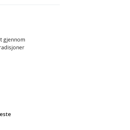
et gjennom
radisjoner
este