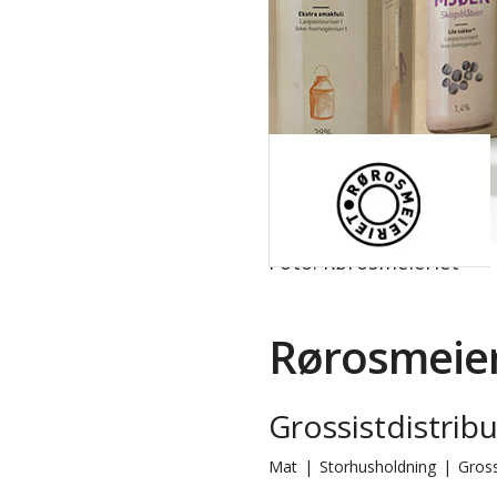
Foto: Rørosmeieriet
Rørosmeier
Grossistdistrib
Mat
|
Storhusholdning
|
Gross