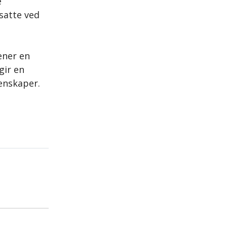
e
satte ved
ener en
gir en
enskaper.