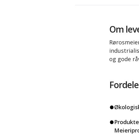
Om lev
Rørosmeier
industrial
og gode rå
Fordele
Økologis
Produkte
Meieripr