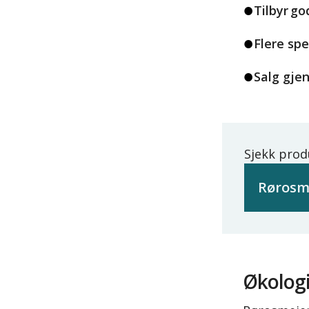
Tilbyr g
Flere sp
Salg gje
Sjekk prod
Rørosm
Økologi