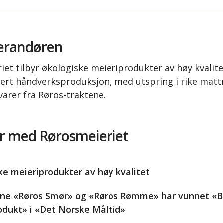
erandøren
iet tilbyr økologiske meieriprodukter av høy kvalit
isert håndverksproduksjon, med utspring i rike matt
varer fra Røros-traktene.
r med Rørosmeieriet
ke meieriprodukter av høy kvalitet
ne «Røros Smør» og «Røros Rømme» har vunnet «B
odukt» i «Det Norske Måltid»