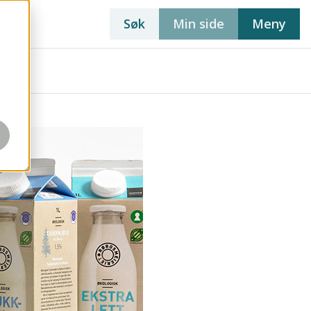
Søk
Min side
Meny