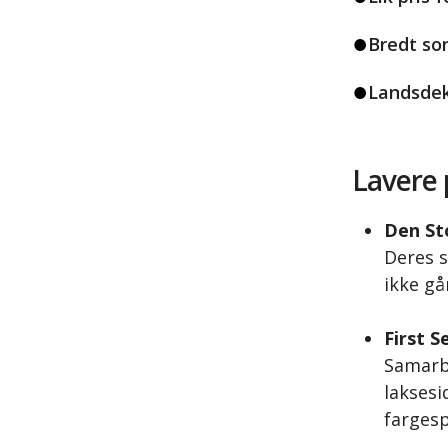
Bredt so
Landsdek
Lavere 
Den St
Deres s
ikke går
First S
Samarb
laksesi
fargesp