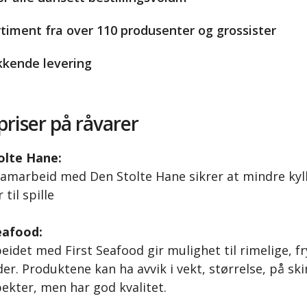
rtiment fra over 110 produsenter og grossister
kende levering
priser på råvarer
olte Hane:
amarbeid med Den Stolte Hane sikrer at mindre kyll
 til spille
eafood:
eidet
med First Seafood gir mulighet til rimelige, f
der. Produktene kan ha avvik i vekt, størrelse, på sk
ekter, men har god kvalitet.