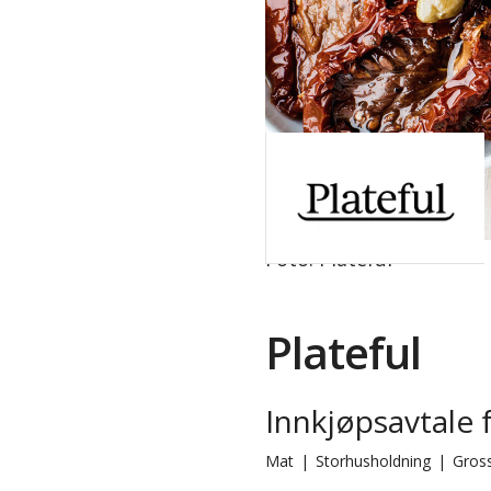
Foto: Plateful
Plateful
Innkjøpsavtale 
Mat
|
Storhusholdning
|
Gros