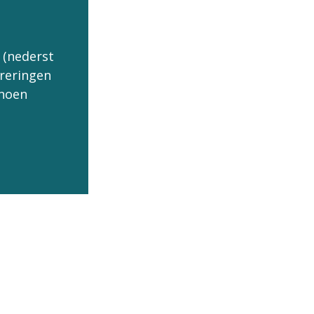
 (nederst
treringen
 noen