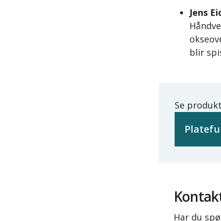
Jens Ei
Håndver
okseove
blir sp
Se produkt
Platefu
Kontakt
Har du spø