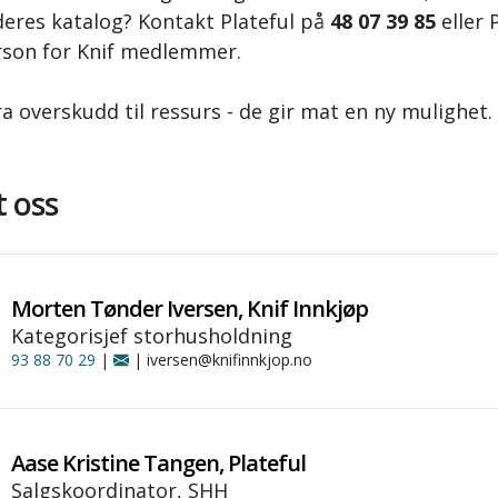
 deres katalog?
Kontakt Plateful på
48 07 39 85
eller 
son for Knif medlemmer.
fra overskudd til ressurs - de gir mat en ny mulighet.
 oss
Morten Tønder Iversen, Knif Innkjøp
Kategorisjef storhusholdning
93 88 70 29
|
| iversen@knifinnkjop.no
Aase Kristine Tangen, Plateful
Salgskoordinator, SHH