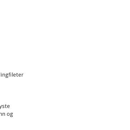
ingfileter
ryste
inn og