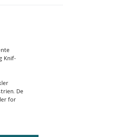
ente
g Knif-
kler
trien. De
er for