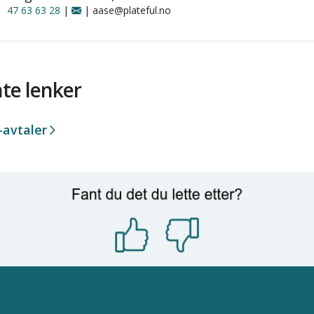
47 63 63 28
|
| aase@plateful.no
te lenker
-avtaler