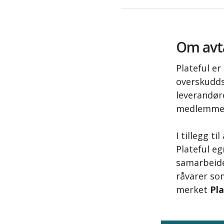
Om avt
Plateful er
overskudds
leverandør
medlemmer 
I tillegg t
Plateful e
samarbeide
råvarer som
merket
Pla