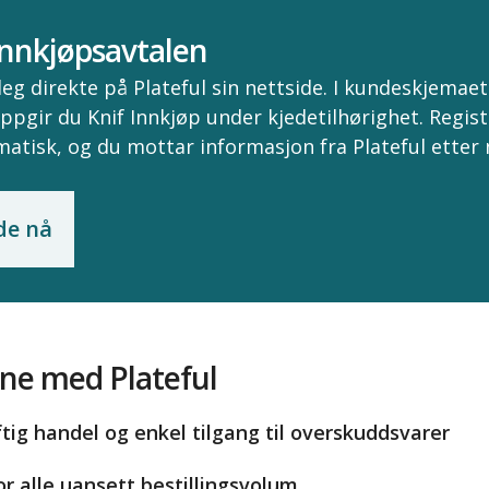
 innkjøpsavtalen
deg direkte på Plateful sin nettside. I kundeskjemaet
oppgir du Knif Innkjøp under kjedetilhørighet. Regis
matisk, og du mottar informasjon fra Plateful etter
de nå
ne med Plateful
tig handel og enkel tilgang til overskuddsvarer
for alle uansett bestillingsvolum