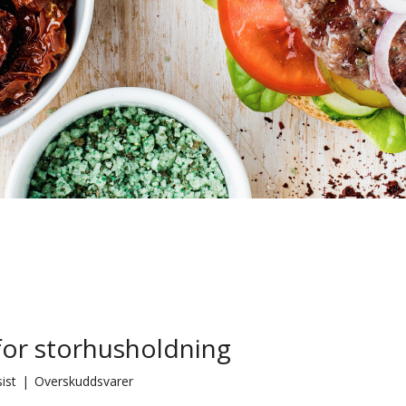
for storhusholdning
sist
|
Overskuddsvarer