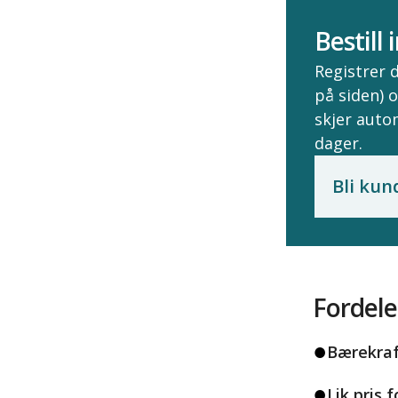
Bestill
Registrer 
på siden) 
skjer auto
dager.
Bli kun
Fordele
Bærekraf
Lik pris 