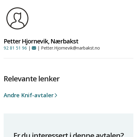
Petter Hjornevik, Nærbakst
92 81 51 96
|
| Petter.Hjornevik@narbakst.no
Relevante lenker
Andre Knif-avtaler
Er du interessert i denne avtalen?