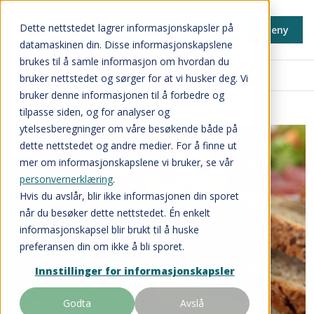
Dette nettstedet lagrer informasjonskapsler på
Min side
Meny
datamaskinen din. Disse informasjonskapslene
brukes til å samle informasjon om hvordan du
Innkjøpsavtaler
bruker nettstedet og sørger for at vi husker deg. Vi
bruker denne informasjonen til å forbedre og
tilpasse siden, og for analyser og
ytelsesberegninger om våre besøkende både på
dette nettstedet og andre medier. For å finne ut
mer om informasjonskapslene vi bruker, se vår
personvernerklæring
.
Hvis du avslår, blir ikke informasjonen din sporet
når du besøker dette nettstedet. Én enkelt
informasjonskapsel blir brukt til å huske
preferansen din om ikke å bli sporet.
Innstillinger for informasjonskapsler
Godta
Avslå