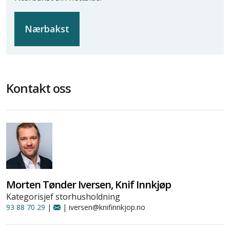
Nærbakst
Kontakt oss
Morten Tønder Iversen, Knif Innkjøp
Kategorisjef storhusholdning
93 88 70 29
|
| iversen@knifinnkjop.no