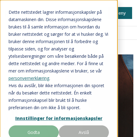
Dette nettstedet lagrer informasjonskapsler på
Min side
Meny
datamaskinen din. Disse informasjonskapslene
brukes til å samle informasjon om hvordan du
Innkjøpsavtaler
bruker nettstedet og sørger for at vi husker deg. Vi
bruker denne informasjonen til å forbedre og
tilpasse siden, og for analyser og
ytelsesberegninger om våre besøkende både på
dette nettstedet og andre medier. For å finne ut
mer om informasjonskapslene vi bruker, se vår
personvernerklæring
.
Hvis du avslår, blir ikke informasjonen din sporet
når du besøker dette nettstedet. Én enkelt
informasjonskapsel blir brukt til å huske
preferansen din om ikke å bli sporet.
Innstillinger for informasjonskapsler
Godta
Avslå