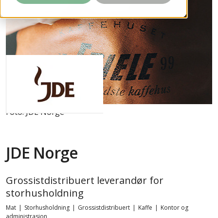
Foto: JDE Norge
JDE Norge
Grossistdistribuert leverandør for
storhusholdning
Mat
|
Storhusholdning
|
Grossistdistribuert
|
Kaffe
|
Kontor og
administrasjon