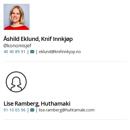
Åshild Eklund, Knif Innkjøp
Økonomisjef
40 40 89 91
|
| eklund@knifinnkjop.no
Lise Ramberg, Huthamaki
91 10 65 96
|
| lise.ramberg@huhtamaki.com