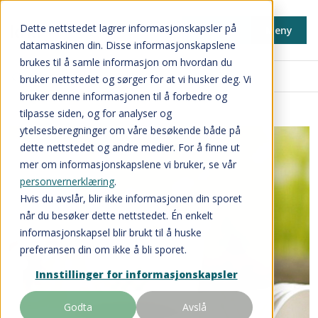
Dette nettstedet lagrer informasjonskapsler på
Min side
Meny
datamaskinen din. Disse informasjonskapslene
brukes til å samle informasjon om hvordan du
Innkjøpsavtaler
bruker nettstedet og sørger for at vi husker deg. Vi
bruker denne informasjonen til å forbedre og
tilpasse siden, og for analyser og
ytelsesberegninger om våre besøkende både på
dette nettstedet og andre medier. For å finne ut
mer om informasjonskapslene vi bruker, se vår
personvernerklæring
.
Hvis du avslår, blir ikke informasjonen din sporet
når du besøker dette nettstedet. Én enkelt
informasjonskapsel blir brukt til å huske
preferansen din om ikke å bli sporet.
Innstillinger for informasjonskapsler
Godta
Avslå