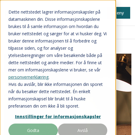
Dette nettstedet lagrer informasjonskapsler på
Min side
Meny
datamaskinen din. Disse informasjonskapslene
brukes til å samle informasjon om hvordan du
Innkjøpsavtaler
bruker nettstedet og sørger for at vi husker deg. Vi
bruker denne informasjonen til å forbedre og
tilpasse siden, og for analyser og
ytelsesberegninger om våre besøkende både på
dette nettstedet og andre medier. For å finne ut
mer om informasjonskapslene vi bruker, se vår
personvernerklæring
.
Hvis du avslår, blir ikke informasjonen din sporet
når du besøker dette nettstedet. Én enkelt
informasjonskapsel blir brukt til å huske
preferansen din om ikke å bli sporet.
Innstillinger for informasjonskapsler
Godta
Avslå