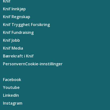
Knif
Knif Innkjøp
Knif Regnskap
Knif Trygghet Forsikring
Knif Fundraising
Knif Jobb
Knif Media
Bærekraft i Knif
Personvern
Cookie-innstillinger
Facebook
Youtube
LinkedIn
Instagram