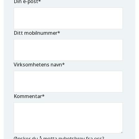
Din e-post
*
Ditt mobilnummer
*
Virksomhetens navn
*
Kommentar
*
Ønsker du å motta nyhetsbrev fra oss?