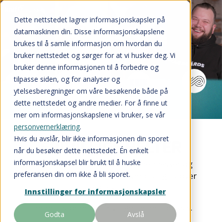
Dette nettstedet lagrer informasjonskapsler på
datamaskinen din. Disse informasjonskapslene
brukes til å samle informasjon om hvordan du
bruker nettstedet og sørger for at vi husker deg. Vi
bruker denne informasjonen til å forbedre og
tilpasse siden, og for analyser og
ytelsesberegninger om våre besøkende både på
dette nettstedet og andre medier. For å finne ut
mer om informasjonskapslene vi bruker, se vår
personvernerklæring
.
Hvis du avslår, blir ikke informasjonen din sporet
FRIVILLIGE HELTER
når du besøker dette nettstedet. Én enkelt
informasjonskapsel blir brukt til å huske
Vi er stolte av å få jobbe med mennesker og
preferansen din om ikke å bli sporet.
organisasjoner som skaper verdi langt utover
regnskapet.
Innstillinger for informasjonskapsler
Her er historier om frivillige helter i praksis.
Godta
Avslå